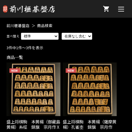
前川榧碁盤店
商品検索
3件中1件～3件を表示
商品一覧
盛上将棋駒 本黄楊（御蔵島
盛上将棋駒 本黄楊（薩摩黄
黄楊）糸柾 錦旗 宗月作 X
楊）孔雀杢 錦旗 宗月作