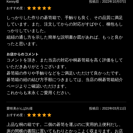
Kenny様
投稿日：
2022年10月07日
おすすめ度：
しっかりした作りの碁笥箱で、手触りも良く、その品質に満足
しています。また、注文してからの対応がすばやく、梱包もし
っかりしていました。
組紐の通し方を示した簡単な説明書か図があれば、もっと良か
ったと思います。
お店からのコメント
コメントを頂き、また当店の対応や桐碁笥箱を高く評価をして
いただきありがとうございます。
碁笥箱の作りや手触りなどをご満足いただけて良かったです。
碁笥箱の紐の結び方手順につきましては、当店の桐碁笥箱紹介
ページよりご確認いただけます。
これからも末永くご愛用ください。
愛咲美がんばれ様
投稿日：
2022年03月11日
おすすめ度：
上品な桐の箱です。二個の碁笥を運ぶのに実用的上便利だし、
床の間横の書院に置いてもわりとかっこよく収まります。お店