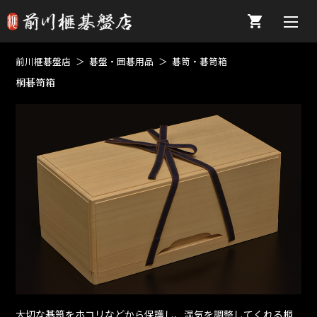
前川榧碁盤店
碁盤・囲碁用品
碁笥・碁笥箱
桐碁笥箱
大切な碁笥をホコリなどから保護し、湿気を調整してくれる桐