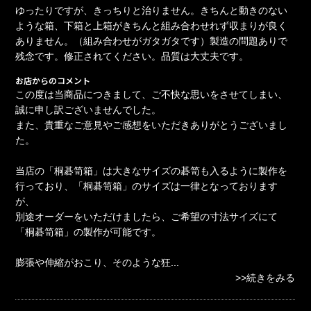
ゆったりですが、きっちりと治りません。きちんと動きのない
ような箱、下箱と上箱がきちんと組み合わせれず収まりが良く
ありません。（組み合わせがガタガタです）製造の問題ありで
残念です。修正されてください。品質は大丈夫です。
お店からのコメント
この度は当商品につきまして、ご不快な思いをさせてしまい、
誠に申し訳ございませんでした。
また、貴重なご意見やご感想をいただきありがとうございまし
た。
当店の「桐碁笥箱」は大きなサイズの碁笥も入るように製作を
行っており、「桐碁笥箱」のサイズは一律となっております
が、
別途オーダーをいただけましたら、ご希望の寸法サイズにて
「桐碁笥箱」の製作が可能です。
膨張や伸縮がおこり、そのような狂
...
>>続きをみる