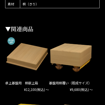
素材
桐（きり）
▼関連商品
卓上碁盤用 桐献上箱
碁盤用桐覆い（既成サイズ）
¥12,100
(税込)
～
¥9,680
(税込)
～