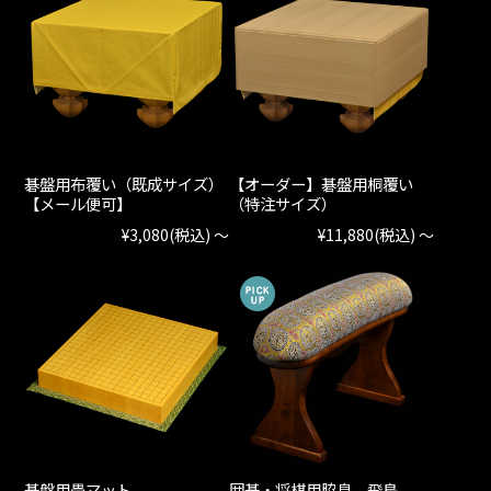
碁盤用布覆い（既成サイズ）
【オーダー】碁盤用桐覆い
【メール便可】
（特注サイズ）
¥3,080
(税込)
～
¥11,880
(税込)
～
碁盤用畳マット
囲碁・将棋用脇息 飛鳥