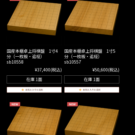
国産本榧卓上将棋盤 1寸4
国産本榧卓上将棋盤 1寸5
分（一枚板・追柾）
分（一枚板・追柾）
sb10558
sb10557
¥37,400
(税込)
¥50,600
(税込)
在庫 1面
在庫 1面