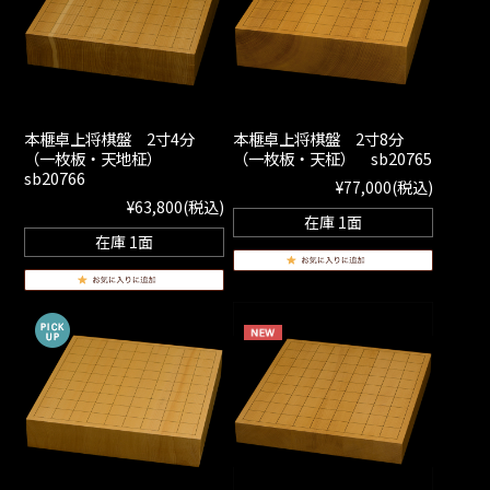
本榧卓上将棋盤 2寸4分
本榧卓上将棋盤 2寸8分
（一枚板・天地柾）
（一枚板・天柾） sb20765
sb20766
¥77,000
(税込)
¥63,800
(税込)
在庫 1面
在庫 1面