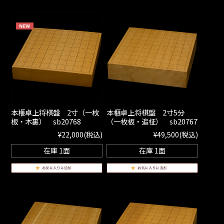
本榧卓上将棋盤 2寸（一枚
本榧卓上将棋盤 2寸5分
板・木裏） sb20768
（一枚板・追柾） sb20767
¥22,000
(税込)
¥49,500
(税込)
在庫 1面
在庫 1面