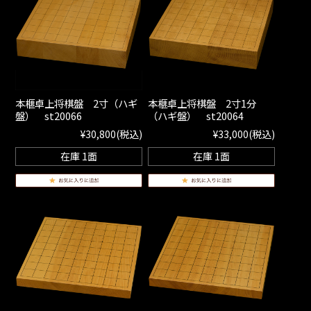
本榧卓上将棋盤 2寸（ハギ
本榧卓上将棋盤 2寸1分
盤） st20066
（ハギ盤） st20064
¥30,800
(税込)
¥33,000
(税込)
在庫 1面
在庫 1面