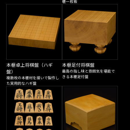
榧一枚板
本榧卓上将棋盤（ハギ
本榧足付将棋盤
盤）
最高の指し味と雰囲気を堪能で
きる本榧足付盤
複数枚の本榧材を接いで製作し
た実用的なハギ盤