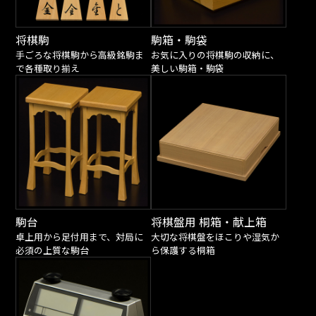
将棋駒
駒箱・駒袋
手ごろな将棋駒から高級銘駒ま
お気に入りの将棋駒の収納に、
で各種取り揃え
美しい駒箱・駒袋
駒台
将棋盤用 桐箱・献上箱
卓上用から足付用まで、対局に
大切な将棋盤をほこりや湿気か
必須の上質な駒台
ら保護する桐箱