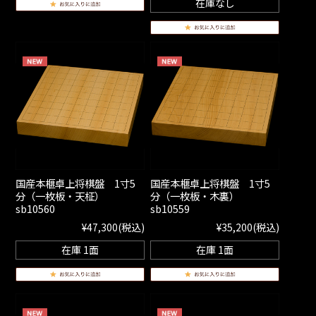
在庫なし
国産本榧卓上将棋盤 1寸5
国産本榧卓上将棋盤 1寸5
分（一枚板・天柾）
分（一枚板・木裏）
sb10560
sb10559
¥47,300
(税込)
¥35,200
(税込)
在庫 1面
在庫 1面