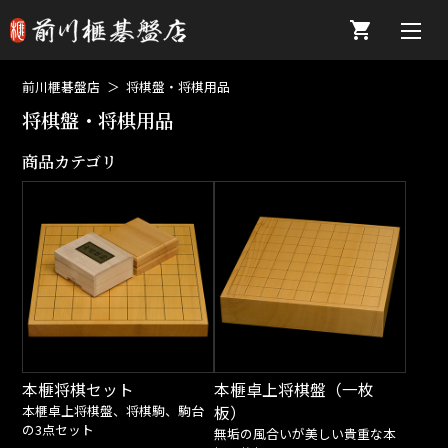
前川榧碁盤店
将棋盤・将棋用品
将棋盤・将棋用品
商品カテゴリ
本榧将棋セット
本榧卓上将棋盤（一枚
本榧卓上将棋盤、将棋駒、駒台
板）
の3点セット
無垢の風合いが美しい貴重な本