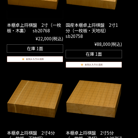
本榧卓上将棋盤 2寸（一枚
国産本榧卓上将棋盤 2寸1
板・木裏） sb20768
分（一枚板・天地柾）
sb20758
¥22,000
(税込)
¥88,000
(税込)
在庫 1面
在庫 1面
本榧卓上将棋盤 2寸4分
本榧卓上将棋盤 2寸5分