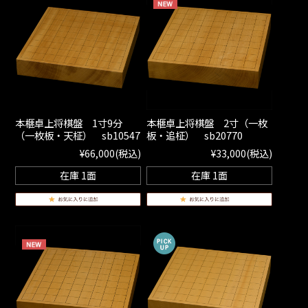
本榧卓上将棋盤 1寸9分
本榧卓上将棋盤 2寸（一枚
（一枚板・天柾） sb10547
板・追柾） sb20770
¥66,000
(税込)
¥33,000
(税込)
在庫 1面
在庫 1面