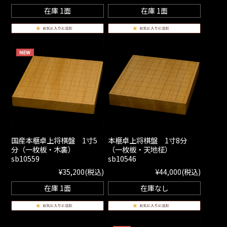
在庫 1面
在庫 1面
国産本榧卓上将棋盤 1寸5
本榧卓上将棋盤 1寸8分
分（一枚板・木裏）
（一枚板・天地柾）
sb10559
sb10546
¥35,200
(税込)
¥44,000
(税込)
在庫 1面
在庫なし