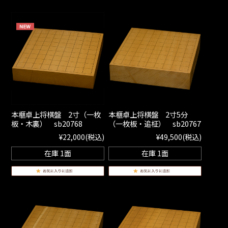
本榧卓上将棋盤 2寸（一枚
本榧卓上将棋盤 2寸5分
板・木裏） sb20768
（一枚板・追柾） sb20767
¥22,000
(税込)
¥49,500
(税込)
在庫 1面
在庫 1面