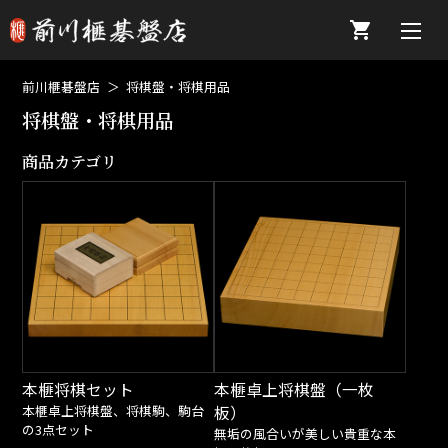
前川榧碁盤店
将棋盤・将棋用品
将棋盤・将棋用品
商品カテゴリ
本榧将棋セット
本榧卓上将棋盤（一枚
本榧卓上将棋盤、将棋駒、駒台
板）
の3点セット
無垢の風合いが美しい貴重な本