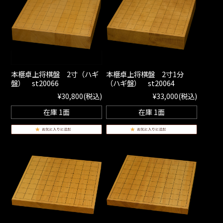
本榧卓上将棋盤 2寸（ハギ
本榧卓上将棋盤 2寸1分
盤） st20066
（ハギ盤） st20064
¥30,800
(税込)
¥33,000
(税込)
在庫 1面
在庫 1面