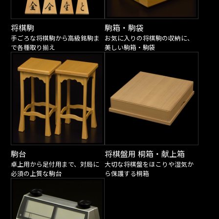
将棋駒
駒箱・駒袋
手ごろな将棋駒から高級銘駒ま
お気に入りの将棋駒の収納に、
で各種取り揃え
美しい駒箱・駒袋
駒台
将棋盤用 桐箱・献上箱
卓上用から足付用まで、対局に
大切な将棋盤をほこりや湿気か
必須の上質な駒台
ら保護する桐箱