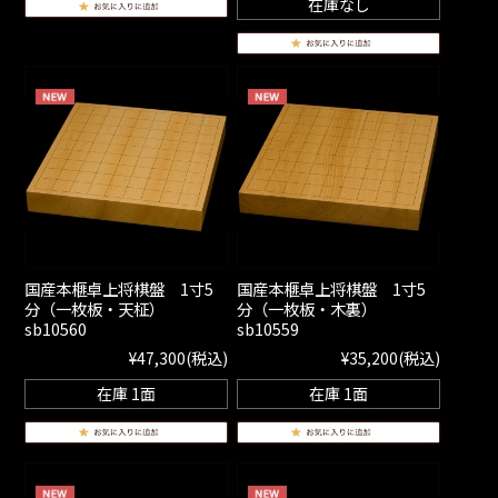
在庫なし
国産本榧卓上将棋盤 1寸5
国産本榧卓上将棋盤 1寸5
分（一枚板・天柾）
分（一枚板・木裏）
sb10560
sb10559
¥47,300
(税込)
¥35,200
(税込)
在庫 1面
在庫 1面