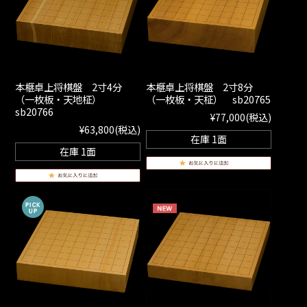
本榧卓上将棋盤 2寸4分
本榧卓上将棋盤 2寸8分
（一枚板・天地柾）
（一枚板・天柾） sb20765
sb20766
¥77,000
(税込)
¥63,800
(税込)
在庫 1面
在庫 1面