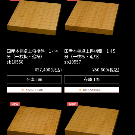
国産本榧卓上将棋盤 1寸4
国産本榧卓上将棋盤 1寸5
分（一枚板・追柾）
分（一枚板・追柾）
sb10558
sb10557
¥37,400
(税込)
¥50,600
(税込)
在庫 1面
在庫 1面