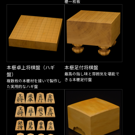
榧一枚板
本榧卓上将棋盤（ハギ
本榧足付将棋盤
盤）
最高の指し味と雰囲気を堪能で
きる本榧足付盤
複数枚の本榧材を接いで製作し
た実用的なハギ盤