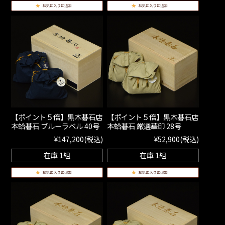
【ポイント５倍】黒木碁石店
【ポイント５倍】黒木碁石店
本蛤碁石 ブルーラベル 40号
本蛤碁石 厳選華印 28号
¥147,200
(税込)
¥52,900
(税込)
在庫 1組
在庫 1組