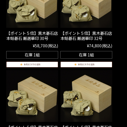
【ポイント５倍】黒木碁石店
【ポイント５倍】黒木碁石店
本蛤碁石 厳選華印 30号
本蛤碁石 厳選華印 32号
¥58,700
(税込)
¥74,800
(税込)
在庫 1組
在庫 1組