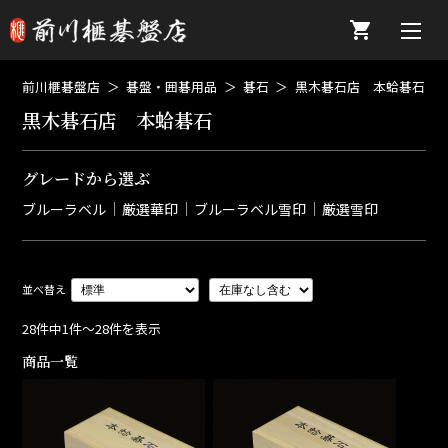
前川榧碁盤店
碁盤・囲碁用品
碁石
黒木碁石店 本蛤碁石
黒木碁石店 本蛤碁石
グレードから選ぶ
ブルーラベル
厳選華印
ブルーラベル雪印
厳選雪印
28件中1件～28件を表示
商品一覧