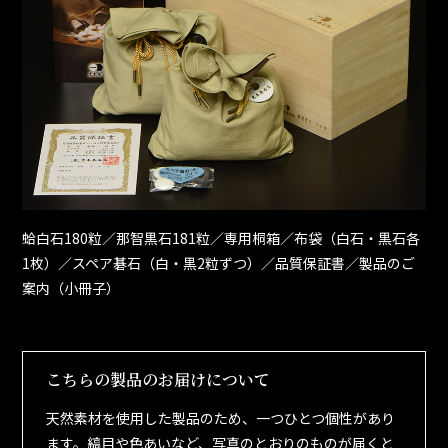
蛤白石180粒／那智黒石181粒／専用桐箱／布袋（白石・黒石各
1枚）／スペア碁石（白・黒2粒ずつ）／品質保証書／製品のご
案内（小冊子）
こちらの製品のお届けについて
天然素材を使用した製品のため、一つひとつ個性があり
ます。縞目や色あいなど、写真のとおりのものが届くと