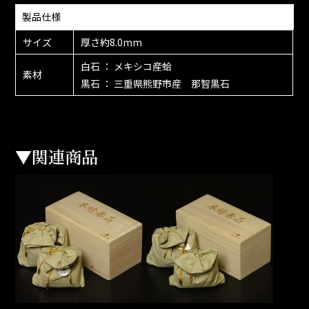
製品仕様
サイズ
厚さ約8.0mm
白石 ： メキシコ産蛤
素材
黒石 ： 三重県熊野市産 那智黒石
▼関連商品