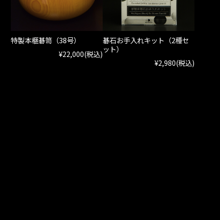
特製本榧碁笥（38号）
碁石お手入れキット（2種セ
ット）
¥22,000
(税込)
¥2,980
(税込)