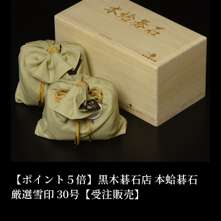
【ポイント５倍】黒木碁石店 本蛤碁石
厳選雪印 30号【受注販売】