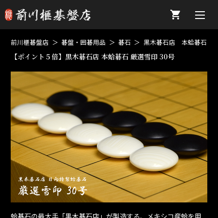
前川榧碁盤店
碁盤・囲碁用品
碁石
黒木碁石店 本蛤碁石
【ポイント５倍】黒木碁石店 本蛤碁石 厳選雪印 30号
蛤碁石の最大手「黒木碁石店」が製造する、メキシコ産蛤を用