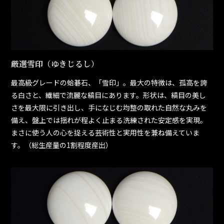
厳選雪印（ゆきじるし）
最高級グレードの蛤碁石、「雪印」。最大の特徴は、孤高を誇
る白さと、繊細で流麗な縞目にあります。形状は、縞目の美し
さを最大限に引き出し、手になじむ均整の取れた自然な丸みを
備え、盤上では揺れが程よく止まる洗練された安定感を実現。
まさに使う人の心を捉える芸術性と実用性を兼ね備えていま
す。（総生産量の1割程度産出）