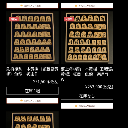
彫将棋駒 本黄楊（御蔵島黄
盛上将棋駒 本黄楊（御蔵島
楊）魚龍 秀楽作
黄楊）柾目 魚龍 宗月作
W
¥71,500
(税込)
¥253,000
(税込)
在庫 1組
在庫なし