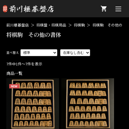
前川榧碁盤店
将棋盤・将棋用品
将棋駒
将棋駒 その他の書
将棋駒 その他の書体
7件中1件～7件を表示
商品一覧