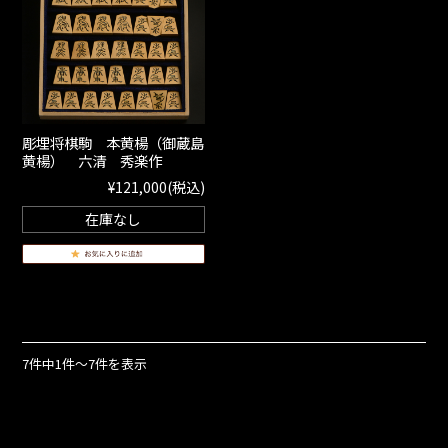
彫埋将棋駒 本黄楊（御蔵島
黄楊） 六清 秀楽作
¥121,000
(税込)
在庫なし
7件中1件～7件を表示