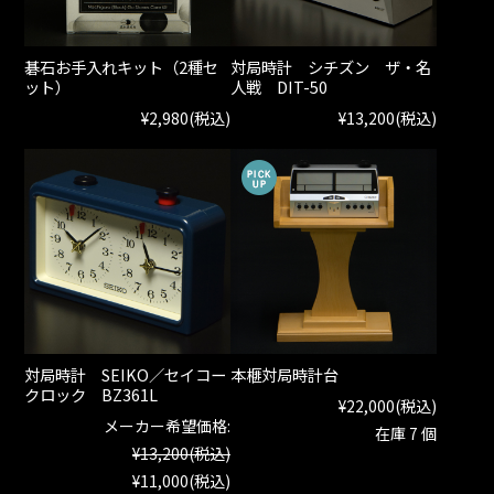
碁石お手入れキット（2種セ
対局時計 シチズン ザ・名
ット）
人戦 DIT-50
¥2,980
(税込)
¥13,200
(税込)
対局時計 SEIKO／セイコー
本榧対局時計台
クロック BZ361L
¥22,000
(税込)
メーカー希望価格:
在庫 7 個
¥13,200
(税込)
¥11,000
(税込)