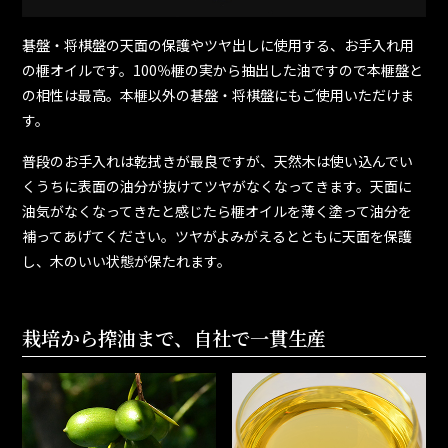
碁盤・将棋盤の天面の保護やツヤ出しに使用する、お手入れ用
の榧オイルです。100％榧の実から抽出した油ですので本榧盤と
の相性は最高。本榧以外の碁盤・将棋盤にもご使用いただけま
す。
普段のお手入れは乾拭きが最良ですが、天然木は使い込んでい
くうちに表面の油分が抜けてツヤがなくなってきます。天面に
油気がなくなってきたと感じたら榧オイルを薄く塗って油分を
補ってあげてください。ツヤがよみがえるとともに天面を保護
し、木のいい状態が保たれます。
栽培から搾油まで、自社で一貫生産