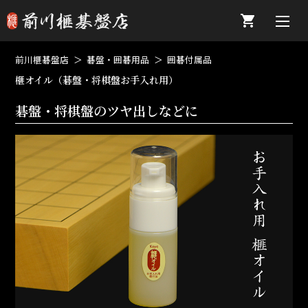
前川榧碁盤店
碁盤・囲碁用品
囲碁付属品
榧オイル（碁盤・将棋盤お手入れ用）
碁盤・将棋盤のツヤ出しなどに