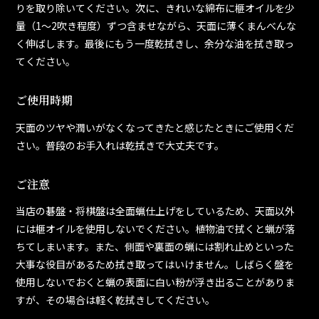
りを取り除いてください。次に、きれいな綿布に榧オイルを少
量（1～2吹き程度）ずつ含ませながら、天面に薄くまんべんな
く伸ばします。最後にもう一度乾拭きし、余分な油を拭き取っ
てください。
ご使用時期
天面のツヤや潤いがなくなってきたと感じたときにご使用くだ
さい。普段のお手入れは乾拭きで大丈夫です。
ご注意
当店の碁盤・将棋盤は全面蝋仕上げをしているため、天面以外
には榧オイルを使用しないでください。植物油で拭くと蝋が落
ちてしまいます。また、側面や裏面の蝋には割れ止めといった
大事な役目があるため拭き取ってはいけません。しばらく盤を
使用しないでおくと蝋の表面に白い粉が浮き出ることがありま
すが、その場合は軽く乾拭きしてください。