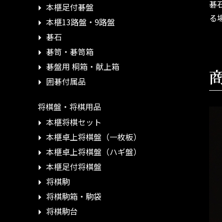
碁
本榧足付碁盤
る
本榧13路盤・9路盤
碁石
碁笥・碁笥箱
碁盤用 桐箱・献上箱
囲碁付属品
将棋盤・将棋用品
本榧将棋セット
本榧卓上将棋盤（一枚板）
本榧卓上将棋盤（ハギ盤）
本榧足付将棋盤
将棋駒
将棋駒箱・駒袋
将棋駒台