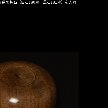
数の碁石（白石180粒、黒石181粒）を入れ