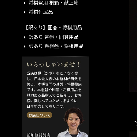
将棋盤用 桐箱・献上箱
将棋付属品
【訳あり】囲碁・将棋用品
訳あり 碁盤・囲碁用品
訳あり 将棋盤・将棋用品
当店は榧（かや）をこよなく愛
し、日本最大級の本榧材所有数を
誇る、本榧専門の碁盤・将棋盤店
です。本榧盤や囲碁・将棋用品を
魅力ある品揃えでご紹介し、お客
様に楽しんでいただけるように
日々努力して参ります。
お店について
一