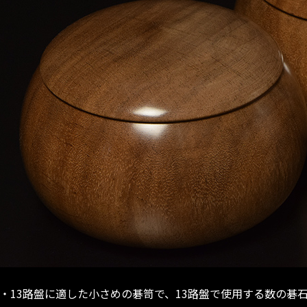
路・13路盤に適した小さめの碁笥で、13路盤で使用する数の碁