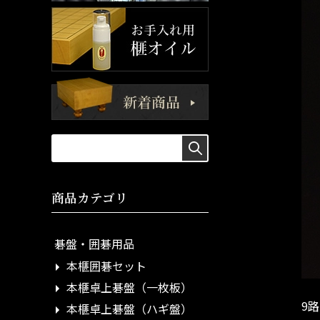
商品カテゴリ
碁盤・囲碁用品
本榧囲碁セット
本榧卓上碁盤（一枚板）
9
本榧卓上碁盤（ハギ盤）