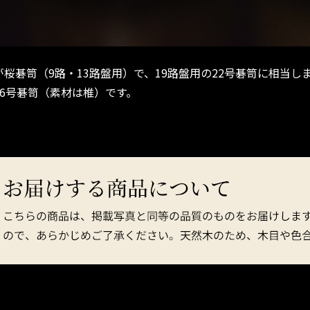
が桜碁笥（9路・13路盤用）で、19路盤用の22号碁笥に相当し
36号碁笥（素材は椎）です。