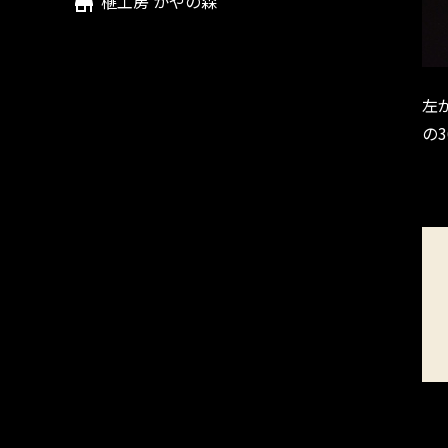
榧工房 かやの森
左
の