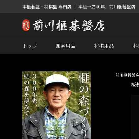
本榧碁盤・将棋盤 専門店 ｜ 本榧一筋40年、前川榧碁盤店
トップ
囲碁用品
将棋用品
本
前川榧碁盤
桜