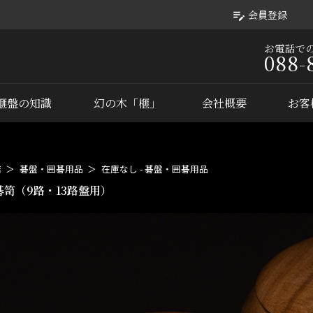
会員登録
お電話で
088-
榧盤の知識
幻の木「榧」
会社概要
お客
店
碁盤・囲碁用品
在庫なし - 碁盤・囲碁用品
碁笥（9路・13路盤用）