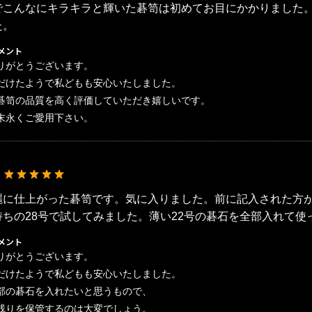
でこんなにキラキラと輝いた碁笥は初めてお目にかかりました
た。
メント
りがとうございます。
だけたようで私どもも安心いたしました。
碁笥の品質を高く評価していただき嬉しいです。
末永くご愛用下さい。
：
麗に仕上がった碁笥です。気に入りました。前に記入された方が
持ちの28号で試してみました。薄い22号の碁石を全部入れて使
メント
りがとうございます。
だけたようで私どもも安心いたしました。
部の碁石を入れたいと思うもので、
残りを保管するのは大変でしょう。