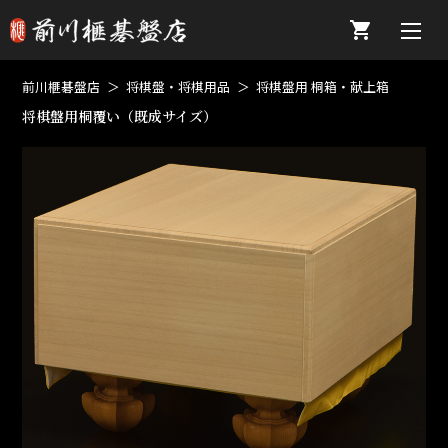
前川榧碁盤店
将棋盤・将棋用品
将棋盤用 桐箱・献上箱
将棋盤用桐覆い（既成サイズ）