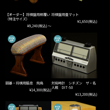
【オーダー】将棋盤用桐覆い
将棋盤用畳マット
（特注サイズ）
¥1,650
(税込)
¥9,240
(税込)
～
囲碁・将棋用脇息 飛鳥
対局時計 シチズン ザ・名
人戦 DIT-50
¥14,300
(税込)
¥13,200
(税込)