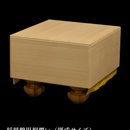
将棋盤用桐覆い（既成サイズ）