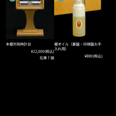
本榧対局時計台
榧オイル（碁盤・将棋盤お手
入れ用）
¥22,000
(税込)
¥880
(税込)
在庫 7 個