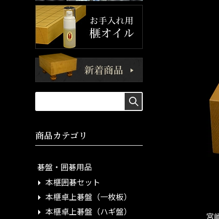
商品カテゴリ
碁盤・囲碁用品
本榧囲碁セット
本榧卓上碁盤（一枚板）
本榧卓上碁盤（ハギ盤）
宮