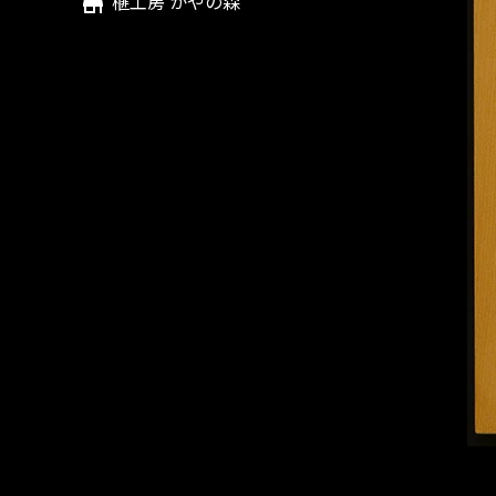
榧工房 かやの森