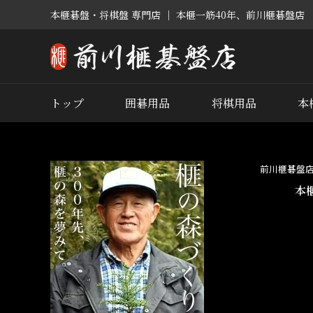
本榧碁盤・将棋盤 専門店 ｜ 本榧一筋40年、前川榧碁盤店
トップ
囲碁用品
将棋用品
本
前川榧碁盤
本