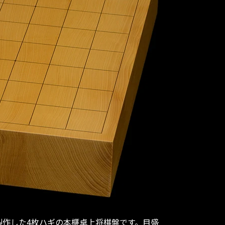
作した4枚ハギの本榧卓上将棋盤です。目盛