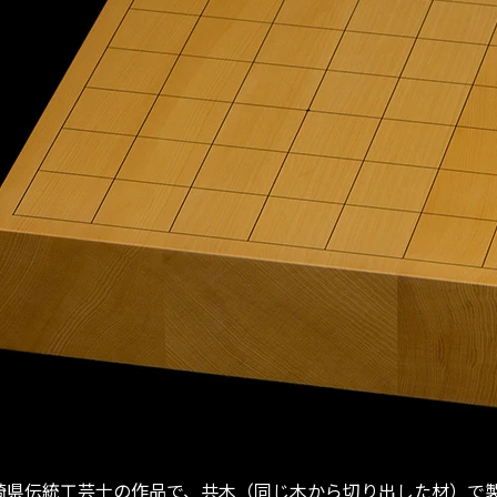
崎県伝統工芸士の作品で、共木（同じ木から切り出した材）で製