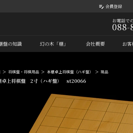
会員登録
お電話で
088-
榧盤の知識
幻の木「榧」
会社概要
お客
店
将棋盤・将棋用品
本榧卓上将棋盤（ハギ盤）
現品
榧卓上将棋盤 2寸（ハギ盤） st20066