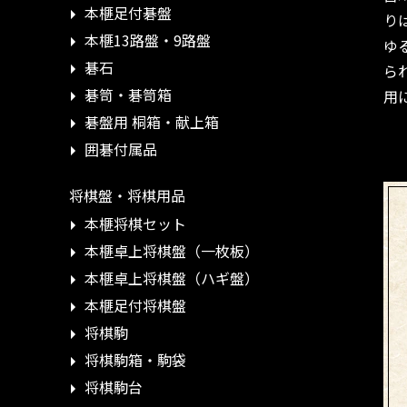
本榧足付碁盤
り
本榧13路盤・9路盤
ゆ
碁石
ら
碁笥・碁笥箱
用
碁盤用 桐箱・献上箱
囲碁付属品
将棋盤・将棋用品
本榧将棋セット
本榧卓上将棋盤（一枚板）
本榧卓上将棋盤（ハギ盤）
本榧足付将棋盤
将棋駒
将棋駒箱・駒袋
将棋駒台