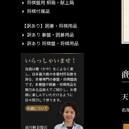
将棋盤用 桐箱・献上箱
将棋付属品
【訳あり】囲碁・将棋用品
訳あり 碁盤・囲碁用品
訳あり 将棋盤・将棋用品
当店は榧（かや）をこよなく愛
し、日本最大級の本榧材所有数を
誇る、本榧専門の碁盤・将棋盤店
です。本榧盤や囲碁・将棋用品を
魅力ある品揃えでご紹介し、お客
天
様に楽しんでいただけるように
日々努力して参ります。
お店について
右