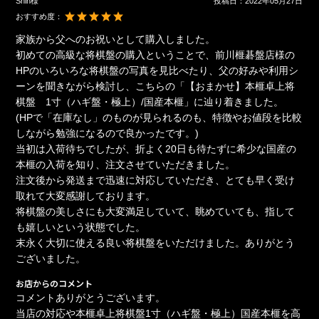
Shin様
投稿日：
2022年05月27日
おすすめ度：
家族から父へのお祝いとして購入しました。
初めての高級な将棋盤の購入ということで、前川榧碁盤店様の
HPのいろいろな将棋盤の写真を見比べたり、父の好みや利用シ
ーンを聞きながら検討し、こちらの「【おまかせ】本榧卓上将
棋盤 1寸（ハギ盤・極上）/国産本榧」に辿り着きました。
(HPで「在庫なし」のものが見られるのも、特徴やお値段を比較
しながら勉強になるので良かったです。)
当初は入荷待ちでしたが、折よく20日も待たずに希少な国産の
本榧の入荷を知り、注文させていただきました。
注文後から発送まで迅速に対応していただき、とても早く受け
取れて大変感謝しております。
将棋盤の美しさにも大変満足していて、眺めていても、指して
も嬉しいという状態でした。
末永く大切に使える良い将棋盤をいただけました。ありがとう
ございました。
お店からのコメント
コメントありがとうございます。
当店の対応や本榧卓上将棋盤1寸（ハギ盤・極上）国産本榧を高