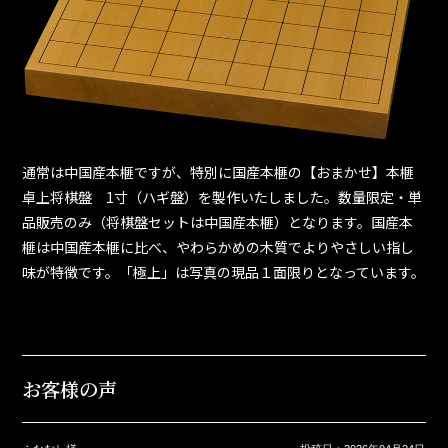
通常は中国産本榧ですが、特別に国産本榧の【おまかせ】本榧
卓上将棋盤 1寸（ハギ盤）を製作いたしました。数量限定・単
品販売のみ（将棋盤セットは中国産本榧）となります。国産本
榧は中国産本榧に比べ、やわらかめの木質でよりやさしい指し
味が特徴です。「極上」は写真の現品１面限りとなっています。
お客様の声