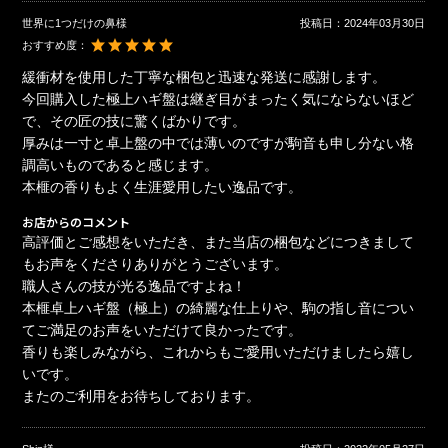
世界に1つだけの鼻様
投稿日：
2024年03月30日
おすすめ度：
緩衝材を使用した丁寧な梱包と迅速な発送に感謝します。
今回購入した極上ハギ盤は継ぎ目がまったく気にならないほど
で、その匠の技に驚くばかりです。
厚みは一寸と卓上盤の中では薄いのですが駒音も申し分ない格
調高いものであると感じます。
本榧の香りもよく生涯愛用したい逸品です。
お店からのコメント
高評価とご感想をいただき、また当店の梱包などにつきまして
もお声をくださりありがとうございます。
職人さんの技が光る逸品ですよね！
本榧卓上ハギ盤（極上）の綺麗な仕上りや、駒の指し音につい
てご満足のお声をいただけて良かったです。
香りも楽しみながら、これからもご愛用いただけましたら嬉し
いです。
またのご利用をお待ちしております。