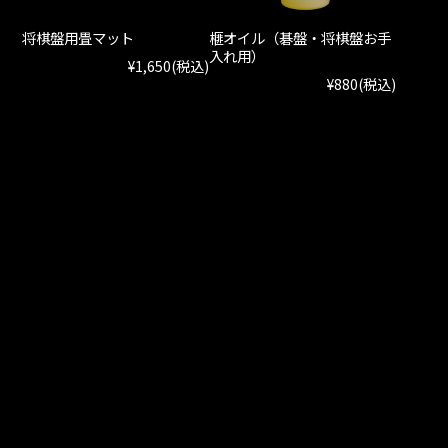
将棋盤用畳マット
榧オイル（碁盤・将棋盤お手
入れ用）
¥1,650
(税込)
¥880
(税込)