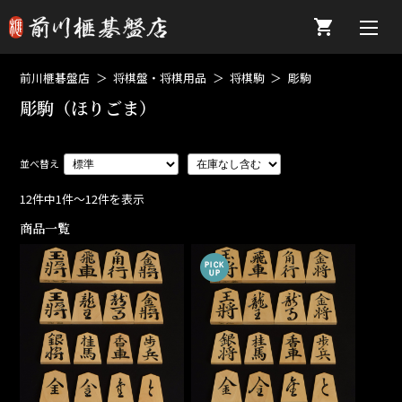
前川榧碁盤店
将棋盤・将棋用品
将棋駒
彫駒
彫駒（ほりごま）
12件中1件～12件を表示
商品一覧