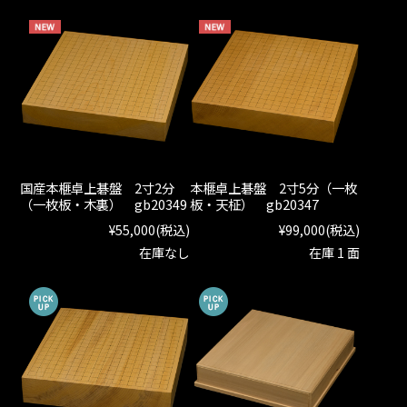
国産本榧卓上碁盤 2寸2分
本榧卓上碁盤 2寸5分（一枚
（一枚板・木裏） gb20349
板・天柾） gb20347
¥55,000
(税込)
¥99,000
(税込)
在庫なし
在庫 1 面