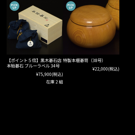
【ポイント５倍】黒木碁石店
特製本榧碁笥（38号）
本蛤碁石 ブルーラベル 34号
¥22,000
(税込)
¥75,900
(税込)
在庫 2 組