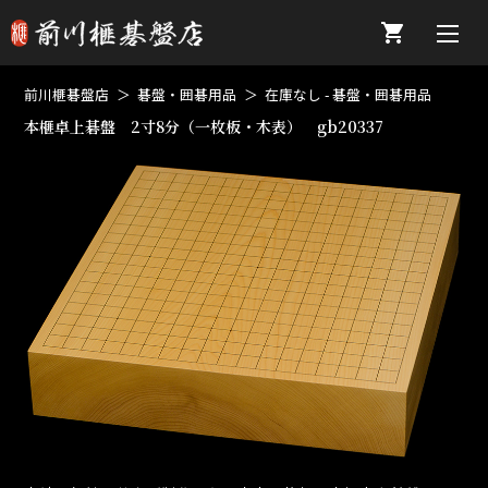
前川榧碁盤店
碁盤・囲碁用品
在庫なし - 碁盤・囲碁用品
本榧卓上碁盤 2寸8分（一枚板・木表） gb20337