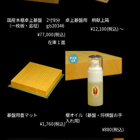
国産本榧卓上碁盤 2寸8分
卓上碁盤用 桐献上箱
（一枚板・追柾） gb20346
¥12,100
(税込)
～
¥77,000
(税込)
在庫 1 面
碁盤用畳マット
榧オイル（碁盤・将棋盤お手
入れ用）
¥1,760
(税込)
¥880
(税込)