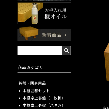
商品カテゴリ
碁盤・囲碁用品
本榧囲碁セット
本榧卓上碁盤（一枚板）
本榧卓上碁盤（ハギ盤）
宮