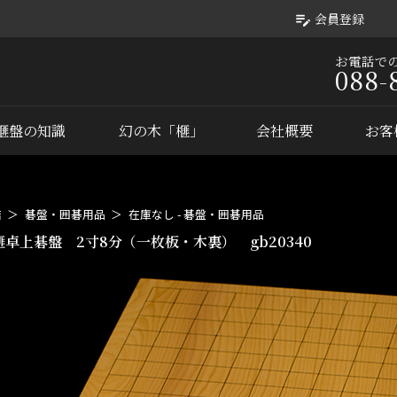
会員登録
お電話で
088-
榧盤の知識
幻の木「榧」
会社概要
お客
店
碁盤・囲碁用品
在庫なし - 碁盤・囲碁用品
榧卓上碁盤 2寸8分（一枚板・木裏） gb20340