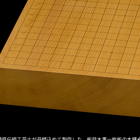
崎県伝統工芸士が丹精込めて製作した、板目木裏一枚板の本榧