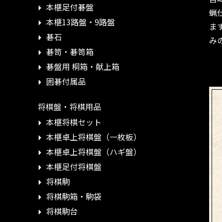
本榧足付碁盤
蝋
本榧13路盤・9路盤
ま
碁石
み
碁笥・碁笥箱
碁盤用 桐箱・献上箱
囲碁付属品
将棋盤・将棋用品
本榧将棋セット
本榧卓上将棋盤（一枚板）
本榧卓上将棋盤（ハギ盤）
本榧足付将棋盤
将棋駒
将棋駒箱・駒袋
将棋駒台