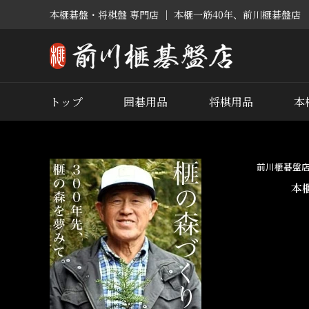
本榧碁盤・将棋盤 専門店 ｜ 本榧一筋40年、前川榧碁盤店
トップ
囲碁用品
将棋用品
本
前川榧碁盤
本