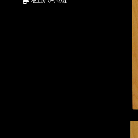
榧工房 かやの森