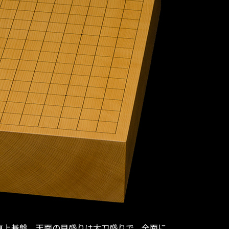
卓上碁盤。天面の目盛りは太刀盛りで、全面に