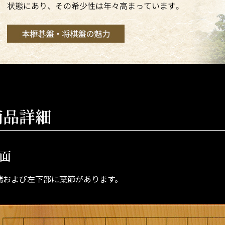
商品詳細
面
端および左下部に葉節があります。