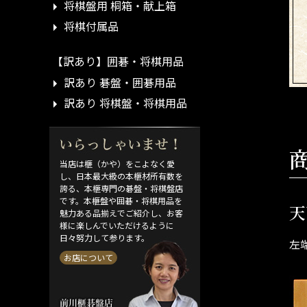
将棋盤用 桐箱・献上箱
将棋付属品
【訳あり】囲碁・将棋用品
訳あり 碁盤・囲碁用品
訳あり 将棋盤・将棋用品
当店は榧（かや）をこよなく愛
し、日本最大級の本榧材所有数を
誇る、本榧専門の碁盤・将棋盤店
です。本榧盤や囲碁・将棋用品を
天
魅力ある品揃えでご紹介し、お客
様に楽しんでいただけるように
日々努力して参ります。
左
お店について