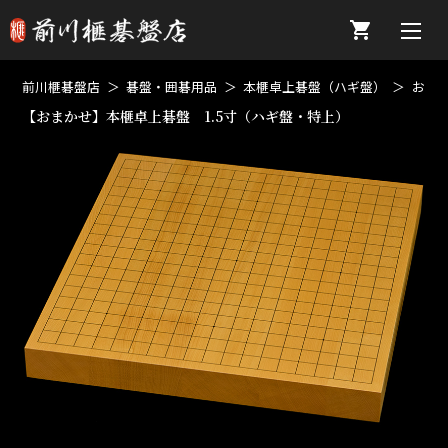
前川榧碁盤店
碁盤・囲碁用品
本榧卓上碁盤（ハギ盤）
おま
【おまかせ】本榧卓上碁盤 1.5寸（ハギ盤・特上）