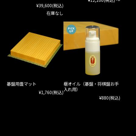
¥39,600
(税込)
在庫なし
碁盤用畳マット
榧オイル（碁盤・将棋盤お手
入れ用）
¥1,760
(税込)
¥880
(税込)