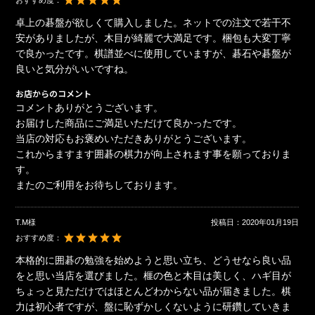
おすすめ度：
卓上の碁盤が欲しくて購入しました。ネットでの注文で若干不
安がありましたが、木目が綺麗で大満足です。梱包も大変丁寧
で良かったです。棋譜並べに使用していますが、碁石や碁盤が
良いと気分がいいですね。
お店からのコメント
コメントありがとうございます。
お届けした商品にご満足いただけて良かったです。
当店の対応もお褒めいただきありがとうございます。
これからますます囲碁の棋力が向上されます事を願っておりま
す。
またのご利用をお待ちしております。
T.M様
投稿日：
2020年01月19日
おすすめ度：
本格的に囲碁の勉強を始めようと思い立ち、どうせなら良い品
をと思い当店を選びました。榧の色と木目は美しく、ハギ目が
ちょっと見ただけではほとんどわからない品が届きました。棋
力は初心者ですが、盤に恥ずかしくないように研鑽していきま