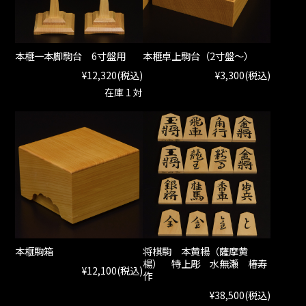
本榧一本脚駒台 6寸盤用
本榧卓上駒台（2寸盤～）
¥12,320
(税込)
¥3,300
(税込)
在庫 1 対
本榧駒箱
将棋駒 本黄楊（薩摩黄
楊） 特上彫 水無瀬 椿寿
¥12,100
(税込)
作
¥38,500
(税込)