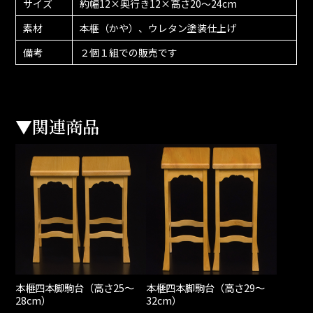
サイズ
約幅12×奥行き12×高さ20～24cm
素材
本榧（かや）、ウレタン塗装仕上げ
備考
２個１組での販売です
▼関連商品
本榧四本脚駒台（高さ25～
本榧四本脚駒台（高さ29～
28cm）
32cm）