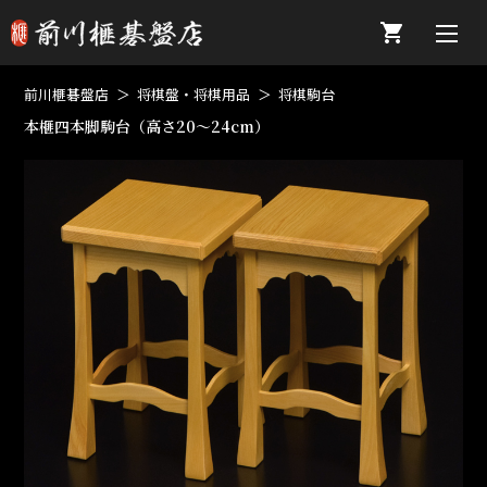
前川榧碁盤店
将棋盤・将棋用品
将棋駒台
本榧四本脚駒台（高さ20～24cm）