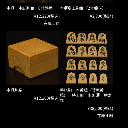
本榧一本脚駒台 6寸盤用
本榧卓上駒台（2寸盤～）
¥12,320
(税込)
¥3,300
(税込)
在庫 1 対
本榧駒箱
将棋駒 本黄楊（薩摩黄
楊） 特上彫 水無瀬 椿寿
¥12,100
(税込)
作
¥38,500
(税込)
在庫 4 組