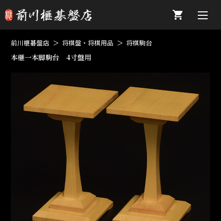
前川榧碁盤店
将棋盤・将棋用品
将棋駒台
本榧一本脚駒台 4寸盤用