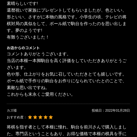
素晴らしいです!
還暦祝いで家族にプレゼントしてもらいましたが、色といい、
形といい、さすがに本物の風格です。小学生の頃、テレビの将
棋対局の真似をして、ボール紙で駒台を作ったのを思い出しま
す。夢のようです!
有難うございました！
お店からのコメント
コメントありがとうございます。
当店の本榧一本脚駒台を高く評価をしていただきありがとうご
ざいます。
色や形、仕上がりをお気に召していただきとても嬉しいです。
ボール紙で手作りの駒台をお作りになられていたとのことで、
素敵な思い出ですね。
これからも末永くご愛用ください。
カズ様
投稿日：
2022年01月28日
おすすめ度：
将棋を指す者として本榧に憧れ、駒台を前川さんで購入しまし
た。専門店ということもあり、お得な価格で本榧の棋具を手に