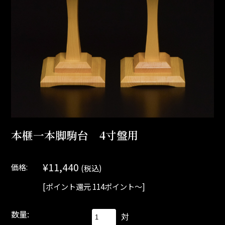
本榧一本脚駒台 4寸盤用
¥11,440
価格:
(税込)
[ポイント還元 114ポイント～]
数量:
対