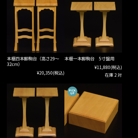
本榧四本脚駒台（高さ29～
本榧一本脚駒台 5寸盤用
32cm）
¥11,880
(税込)
¥20,350
(税込)
在庫 2 対