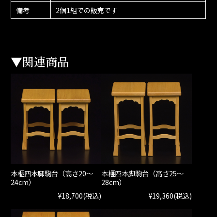
備考
2個1組での販売です
▼関連商品
本榧四本脚駒台（高さ20～
本榧四本脚駒台（高さ25～
24cm）
28cm）
¥18,700
(税込)
¥19,360
(税込)