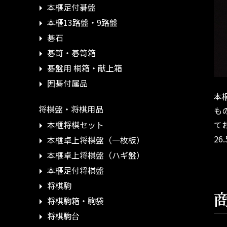
本榧足付碁盤
本榧13路盤・9路盤
碁石
碁笥・碁笥箱
碁盤用 桐箱・献上箱
囲碁付属品
本
将棋盤・将棋用品
も
て
本榧将棋セット
26
本榧卓上将棋盤（一枚板）
本榧卓上将棋盤（ハギ盤）
本榧足付将棋盤
将棋駒
将棋駒箱・駒袋
将棋駒台