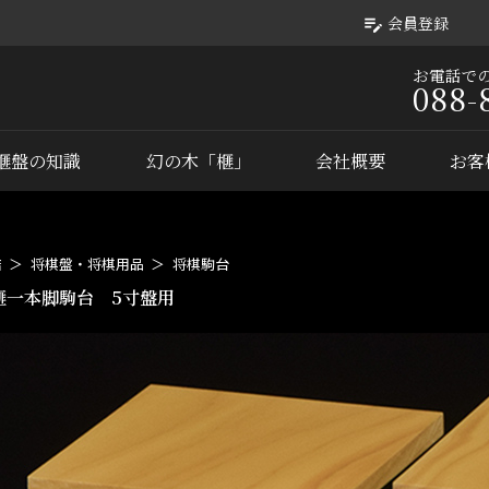
会員登録
お電話で
088-
榧盤の知識
幻の木「榧」
会社概要
お客
店
将棋盤・将棋用品
将棋駒台
榧一本脚駒台 5寸盤用