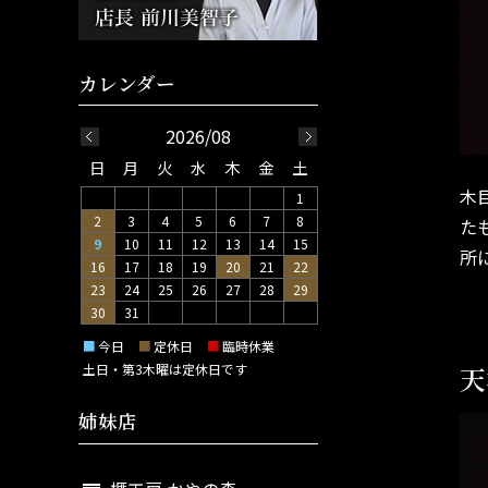
2026/08
日
月
火
水
木
金
土
木
1
2
3
4
5
6
7
8
た
9
10
11
12
13
14
15
所
16
17
18
19
20
21
22
23
24
25
26
27
28
29
30
31
■
今日
■
定休日
■
臨時休業
天
土日・第3木曜は定休日です
姉妹店