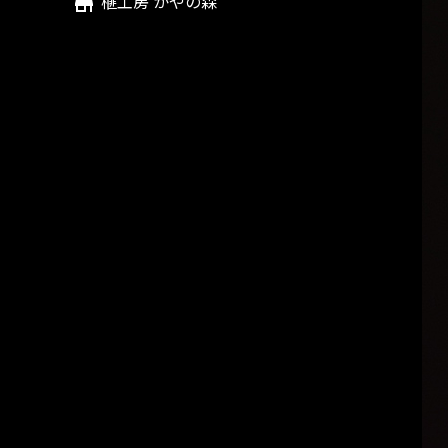
榧工房 かやの森