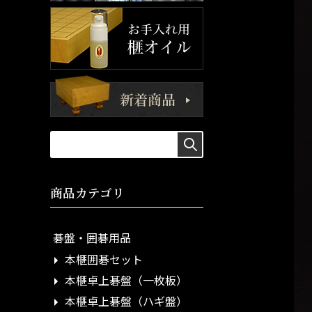
商品カテゴリ
碁盤・囲碁用品
本榧囲碁セット
本榧卓上碁盤（一枚板）
本榧卓上碁盤（ハギ盤）