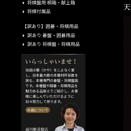
将棋盤用 桐箱・献上箱
天
将棋付属品
【訳あり】囲碁・将棋用品
訳あり 碁盤・囲碁用品
訳あり 将棋盤・将棋用品
当店は榧（かや）をこよなく愛
し、日本最大級の本榧材所有数を
誇る、本榧専門の碁盤・将棋盤店
です。本榧盤や囲碁・将棋用品を
魅力ある品揃えでご紹介し、お客
様に楽しんでいただけるように
日々努力して参ります。
お店について