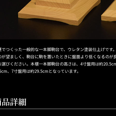
榧でつくった一般的な一本脚駒台で、ウレタン塗装仕上げです。
のが望ましく、駒台に駒を置いたときに盤面より低くなるのが
お選びください。本榧一本脚駒台の高さは、4寸盤用は約20.5cm
.5cm、7寸盤用は約29.5cmとなっています。
商品詳細