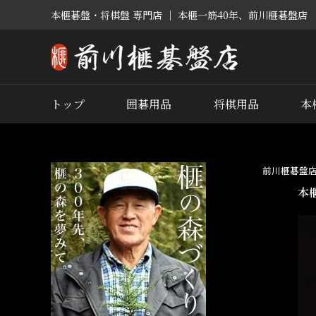
本榧碁盤・将棋盤 専門店 ｜ 本榧一筋40年、前川榧碁盤店
トップ
囲碁用品
将棋用品
本
前川榧碁盤
本